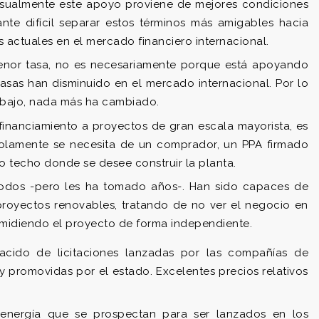
Usualmente este apoyo proviene de mejores condiciones
ante difícil separar estos términos más amigables hacia
s actuales en el mercado financiero internacional.
menor tasa, no es necesariamente porque está apoyando
asas han disminuido en el mercado internacional. Por lo
 bajo, nada más ha cambiado.
 financiamiento a proyectos de gran escala mayorista, es
 Solamente se necesita de un comprador, un PPA firmado
o techo donde se desee construir la planta.
odos -pero les ha tomado años-. Han sido capaces de
proyectos renovables, tratando de no ver el negocio en
o midiendo el proyecto de forma independiente.
cido de licitaciones lanzadas por las compañías de
 y promovidas por el estado. Excelentes precios relativos
energía que se prospectan para ser lanzados en los